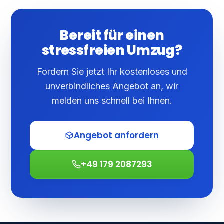
Bereit für einen
stressfreien Umzug?
Fordern Sie jetzt Ihr kostenloses und
unverbindliches Angebot an, wir
melden uns schnell bei Ihnen.
Angebot anfordern
+49 179 2087293