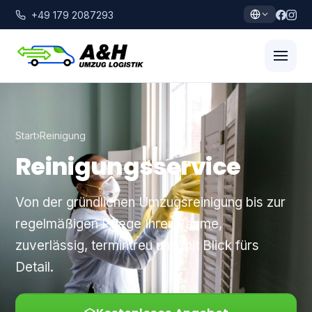
+49 179 2087293
Start
›
Reinigung
Reinigungsservice
Von der gründlichen Umzugsreinigung bis zur
regelmäßigen Pflege Ihrer Räume,
zuverlässig, termintreu und mit Blick fürs
Detail.